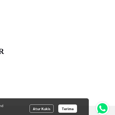
R
nd
Atur Kukis
Terima