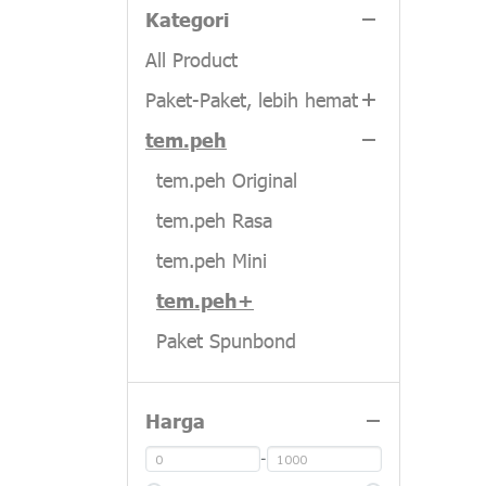
Kategori
All Product
Paket-Paket, lebih hemat
tem.peh
3 Brand
tem.peh x Kpok
tem.peh Original
tem.peh Rasa
tem.peh Mini
tem.peh+
Paket Spunbond
Paket Box
Harga
tem.peh Jalan Bareng
Kpok
-