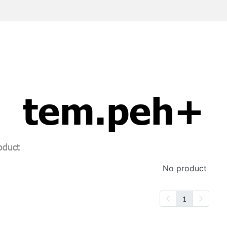
tem.peh+
oduct
No product
1