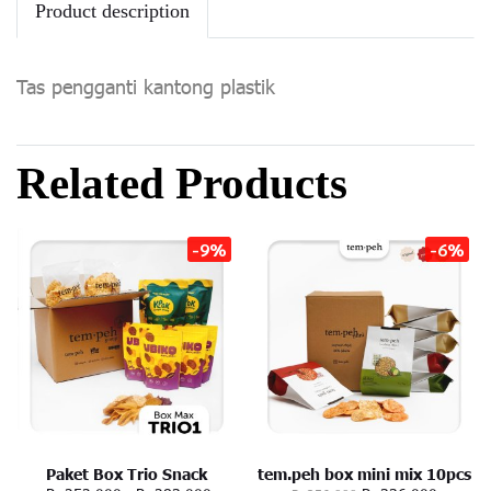
Product description
Tas pengganti kantong plastik
Related Products
-9%
-6%
Paket Box Trio Snack
tem.peh box mini mix 10pcs