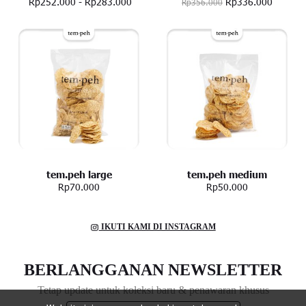
Rp252.000
-
Rp283.000
Rp336.000
Rp356.000
tem.peh large
tem.peh medium
Rp70.000
Rp50.000
IKUTI KAMI DI INSTAGRAM
BERLANGGANAN NEWSLETTER
Tetap update untuk koleksi baru & penawaran khusus