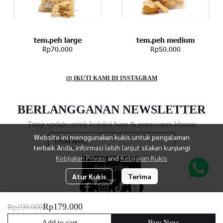
tem.peh large
tem.peh medium
Rp70.000
Rp50.000
IKUTI KAMI DI INSTAGRAM
BERLANGGANAN NEWSLETTER
Tetap update untuk koleksi baru & penawaran khusus
Website ini menggunakan kukis untuk pengalaman
terbaik Anda, informasi lebih lanjut silakan kunjungi
Kebijakan Privasi
and
Kebijakan Kukis
Subscribe
Atur Kukis
Terima
Rp179.000
Rp190.000
TEM.PEH - OFFICIAL WEBSITE
Add to cart
Buy Now