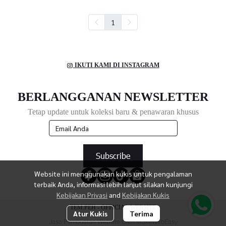
1
IKUTI KAMI DI INSTAGRAM
BERLANGGANAN NEWSLETTER
Tetap update untuk koleksi baru & penawaran khusus
Subscribe
Website ini menggunakan kukis untuk pengalaman
terbaik Anda, informasi lebih lanjut silakan kunjungi
Kebijakan Privasi
and
Kebijakan Kukis
TEM.PEH - OFFICIAL WEBSITE
Atur Kukis
Terima
Jasa Pembuatan Website Oleh MakeWebEasy